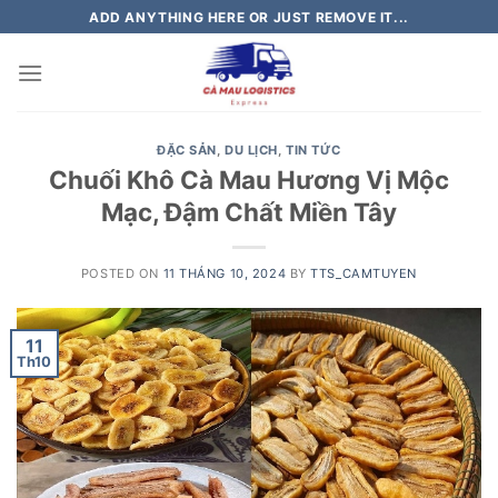
Skip
ADD ANYTHING HERE OR JUST REMOVE IT...
to
content
ĐẶC SẢN
,
DU LỊCH
,
TIN TỨC
Chuối Khô Cà Mau Hương Vị Mộc
Mạc, Đậm Chất Miền Tây
POSTED ON
11 THÁNG 10, 2024
BY
TTS_CAMTUYEN
11
Th10