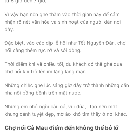
từ 5 giờ đến 7 giờ,
Vì vậy bạn nên ghé thăm vào thời gian này để cảm
nhận rõ nét văn hóa và sinh hoạt của người dân nơi
đây.
Đặc biệt, vào các dịp lễ hội như Tết Nguyên Đán, chợ
nổi càng thêm rực rỡ và sôi động.
Thời điểm khi về chiều tối, du khách có thể ghé qua
chợ nổi khi trở lên im lặng lãng mạn.
Những chiếc ghe lúc sáng giờ đây trở thành những căn
nhà nổi bồng bềnh trên mặt nước.
Những em nhỏ ngồi câu cá, vui đùa,…tạo nên một
khung cảnh tuyệt đẹp, mờ ảo khó tìm thấy ở nơi khác.
Chợ nổi Cà Mau điểm đến không thể bỏ lỡ