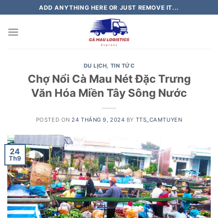
Skip
ADD ANYTHING HERE OR JUST REMOVE IT...
to
content
DU LỊCH
,
TIN TỨC
Chợ Nổi Cà Mau Nét Đặc Trưng
Văn Hóa Miền Tây Sông Nước
POSTED ON
24 THÁNG 9, 2024
BY
TTS_CAMTUYEN
24
Th9