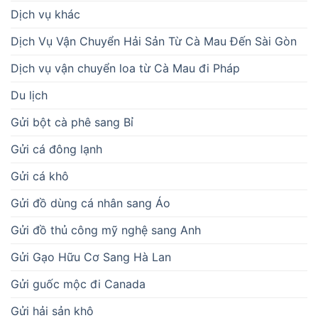
Dịch vụ khác
Dịch Vụ Vận Chuyển Hải Sản Từ Cà Mau Đến Sài Gòn
Dịch vụ vận chuyển loa từ Cà Mau đi Pháp
Du lịch
Gửi bột cà phê sang Bỉ
Gửi cá đông lạnh
Gửi cá khô
Gửi đồ dùng cá nhân sang Áo
Gửi đồ thủ công mỹ nghệ sang Anh
Gửi Gạo Hữu Cơ Sang Hà Lan
Gửi guốc mộc đi Canada
Gửi hải sản khô