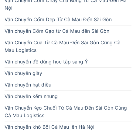
Vận Chuyển Cơm Cháy Chà Bông Từ Cà Mau Đến Hà
Nội
Vận Chuyển Cốm Dẹp Từ Cà Mau Đến Sài Gòn
Vận chuyển Cốm Gạo từ Cà Mau đến Sài Gòn
Vận Chuyển Cua Từ Cà Mau Đến Sài Gòn Cùng Cà
Mau Logistics
Vận chuyển đồ dùng học tập sang Ý
Vận chuyển giày
Vận chuyển hạt điều
Vận chuyển kẽm nhung
Vận Chuyển Kẹo Chuối Từ Cà Mau Đến Sài Gòn Cùng
Cà Mau Logistics
Vận chuyển khô Bổi Cà Mau lên Hà Nội