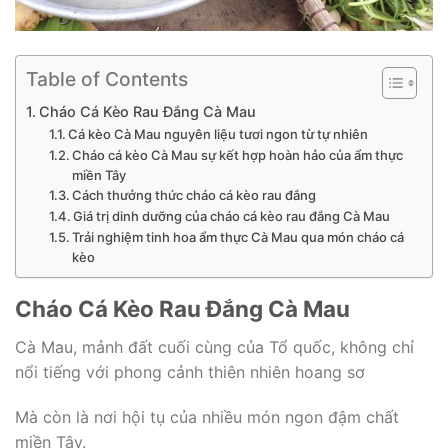
Table of Contents
Cháo Cá Kèo Rau Đắng Cà Mau
Cá kèo Cà Mau nguyên liệu tươi ngon từ tự nhiên
Cháo cá kèo Cà Mau sự kết hợp hoàn hảo của ẩm thực
miền Tây
Cách thưởng thức cháo cá kèo rau đắng
Giá trị dinh dưỡng của cháo cá kèo rau đắng Cà Mau
Trải nghiệm tinh hoa ẩm thực Cà Mau qua món cháo cá
kèo
Cháo Cá Kèo Rau Đắng Cà Mau
Cà Mau, mảnh đất cuối cùng của Tổ quốc, không chỉ
nổi tiếng với phong cảnh thiên nhiên hoang sơ
Mà còn là nơi hội tụ của nhiều món ngon đậm chất
miền Tây.