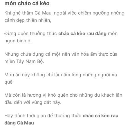
món cháo cá kèo
Khi ghé thăm Cà Mau, ngoài việc chiêm ngưỡng những
cảnh đẹp thiên nhiên,
Đừng quên thưởng thức
cháo cá kèo rau đắng
món
ngon bình dị
Nhưng chứa đựng cả một nền văn hóa ẩm thực của
miền Tây Nam Bộ.
Món ăn này không chỉ làm ấm lòng những người xa
quê
Mà còn là hương vị khó quên cho những du khách lần
đầu đến với vùng đất này.
Hãy dành thời gian để thưởng thức
cháo cá kèo rau
đắng Cà Mau