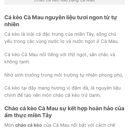
Cá kèo Cà Mau nguyên liệu tươi ngon từ tự
nhiên
Cá kèo là loài cá đặc trưng của miền Tây, sống chủ
yếu trong các vùng nước lợ và nước ngọt ở Cà Mau.
Cá kèo Cà Mau nổi tiếng với thịt ngọt, săn chắc và
không tanh.
Nhờ sinh trưởng trong môi trường tự nhiên phong phú,
Cá kèo tại đây mang hương vị đậm đà, là nguyên liệu
chính để tạo nên món cháo cá kèo trứ danh.
Cháo cá kèo Cà Mau sự kết hợp hoàn hảo của
ẩm thực miền Tây
Món
cháo cá kèo
của Cà Mau nổi bật với cách chế