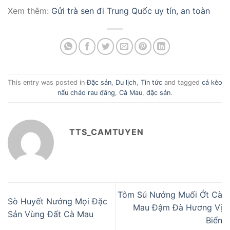
Xem thêm:
Gửi trà sen đi Trung Quốc uy tín, an toàn
This entry was posted in
Đặc sản
,
Du lịch
,
Tin tức
and tagged
cá kèo
nấu cháo rau đắng
,
Cà Mau
,
đặc sản
.
TTS_CAMTUYEN
Tôm Sú Nướng Muối Ớt Cà
Sò Huyết Nướng Mọi Đặc
Mau Đậm Đà Hương Vị
Sản Vùng Đất Cà Mau
Biển