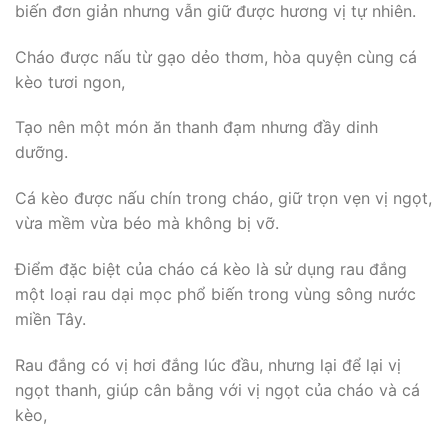
biến đơn giản nhưng vẫn giữ được hương vị tự nhiên.
Cháo được nấu từ gạo dẻo thơm, hòa quyện cùng cá
kèo tươi ngon,
Tạo nên một món ăn thanh đạm nhưng đầy dinh
dưỡng.
Cá kèo được nấu chín trong cháo, giữ trọn vẹn vị ngọt,
vừa mềm vừa béo mà không bị vỡ.
Điểm đặc biệt của cháo cá kèo là sử dụng rau đắng
một loại rau dại mọc phổ biến trong vùng sông nước
miền Tây.
Rau đắng có vị hơi đắng lúc đầu, nhưng lại để lại vị
ngọt thanh, giúp cân bằng với vị ngọt của cháo và cá
kèo,