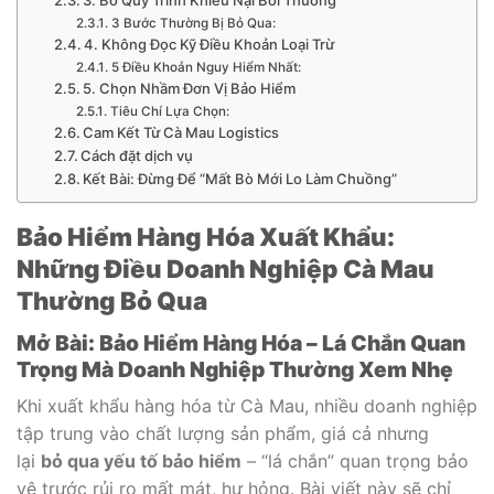
3. Bỏ Quy Trình Khiếu Nại Bồi Thường
3 Bước Thường Bị Bỏ Qua:
4. Không Đọc Kỹ Điều Khoản Loại Trừ
5 Điều Khoản Nguy Hiểm Nhất:
5. Chọn Nhầm Đơn Vị Bảo Hiểm
Tiêu Chí Lựa Chọn:
Cam Kết Từ Cà Mau Logistics
Cách đặt dịch vụ
Kết Bài: Đừng Để “Mất Bò Mới Lo Làm Chuồng”
Bảo Hiểm Hàng Hóa Xuất Khẩu:
Những Điều Doanh Nghiệp Cà Mau
Thường Bỏ Qua
Mở Bài: Bảo Hiểm Hàng Hóa – Lá Chắn Quan
Trọng Mà Doanh Nghiệp Thường Xem Nhẹ
Khi xuất khẩu hàng hóa từ Cà Mau, nhiều doanh nghiệp
tập trung vào chất lượng sản phẩm, giá cả nhưng
lại
bỏ qua yếu tố bảo hiểm
– “lá chắn” quan trọng bảo
vệ trước rủi ro mất mát, hư hỏng. Bài viết này sẽ chỉ