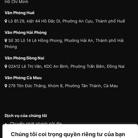
Hồ Chí Minh
Văn Phòng Huế
Lô B1.29, kiệt 44 Hồ Đắc Di, Phường An Cựu, Thành phố Huế
Văn Phòng Hải Phòng
Số 30 Lô 14 Lê Hồng Phong, Phường Hải An, Thành phố Hải
Phòng
Văn Phòng Đồng Nai
02A12 Lê Thị Vân, KDC An Bình, Phường Trấn Biên, Đồng Nai
Văn Phòng Cà Mau
279 Tôn Đức Thắng, Khóm 8, Phường Tân Thành, Cà Mau
Dịch vụ của chúng tôi
Chuyển phát nhanh nội địa
Chuyển phát nhanh quốc tế
Chúng tôi coi trọng quyền riêng tư của bạn