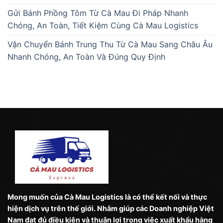
Gửi Bánh Phồng Tôm Từ Cà Mau Đi Pháp Nhanh
Chóng, An Toàn, Tiết Kiệm Cùng Cà Mau Logistics
Vận Chuyển Bánh Trung Thu Từ Cà Mau Sang Châu Âu
Nhanh Chóng, An Toàn Và Đúng Quy Định
Mong muốn của Cà Mau Logistics là có thể kết nối và thực
hiện dịch vụ trên thế giới. Nhằm giúp các Doanh nghiệp Việt
Nam đạt đủ điều kiện và thuận lợi trong việc xuất khẩu hàng