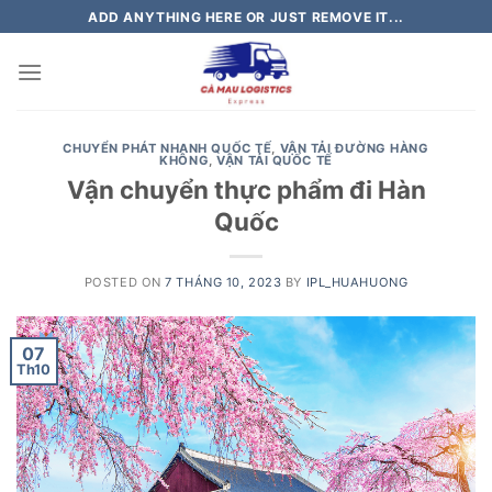
Skip
ADD ANYTHING HERE OR JUST REMOVE IT...
to
content
CHUYỂN PHÁT NHANH QUỐC TẾ
,
VẬN TẢI ĐƯỜNG HÀNG
KHÔNG
,
VẬN TẢI QUỐC TẾ
Vận chuyển thực phẩm đi Hàn
Quốc
POSTED ON
7 THÁNG 10, 2023
BY
IPL_HUAHUONG
07
Th10