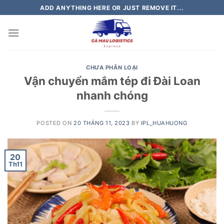
Skip
ADD ANYTHING HERE OR JUST REMOVE IT...
to
content
CHƯA PHÂN LOẠI
Vận chuyển mắm tép đi Đài Loan
nhanh chóng
POSTED ON
20 THÁNG 11, 2023
BY
IPL_HUAHUONG
20
Th11