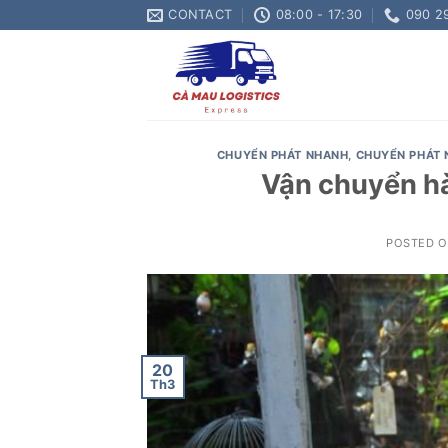
Skip
CONTACT
08:00 - 17:30
090 2
to
content
CHUYỂN PHÁT NHANH
,
CHUYỂN PHÁT 
Vận chuyển hà
POSTED 
20
Th3