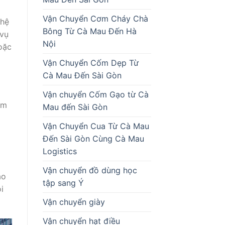
Vận Chuyển Cơm Cháy Chà
ghệ
Bông Từ Cà Mau Đến Hà
 vụ
Nội
oặc
Vận Chuyển Cốm Dẹp Từ
Cà Mau Đến Sài Gòn
Vận chuyển Cốm Gạo từ Cà
am
Mau đến Sài Gòn
m
Vận Chuyển Cua Từ Cà Mau
Đến Sài Gòn Cùng Cà Mau
Logistics
Vận chuyển đồ dùng học
ao
tập sang Ý
i
Vận chuyển giày
Vận chuyển hạt điều