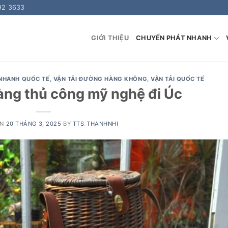
92 3633
GIỚI THIỆU
CHUYỂN PHÁT NHANH
NHANH QUỐC TẾ
,
VẬN TẢI ĐƯỜNG HÀNG KHÔNG
,
VẬN TẢI QUỐC TẾ
ng thủ công mỹ nghệ đi Úc
ON
20 THÁNG 3, 2025
BY
TTS_THANHNHI