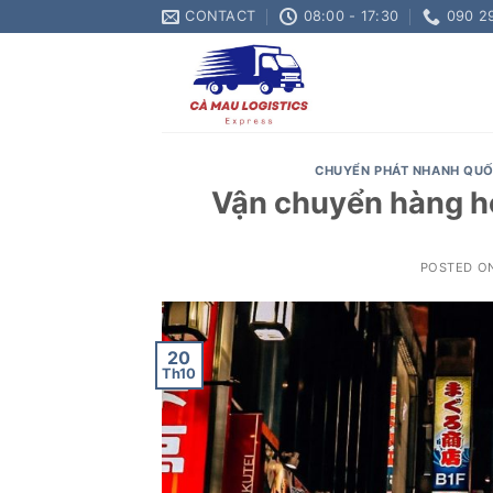
Skip
CONTACT
08:00 - 17:30
090 2
to
content
CHUYỂN PHÁT NHANH QUỐ
Vận chuyển hàng hó
POSTED O
20
Th10