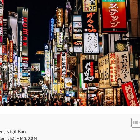
yo, Nhật Bản
 Sơn Nhất – Mã: SGN