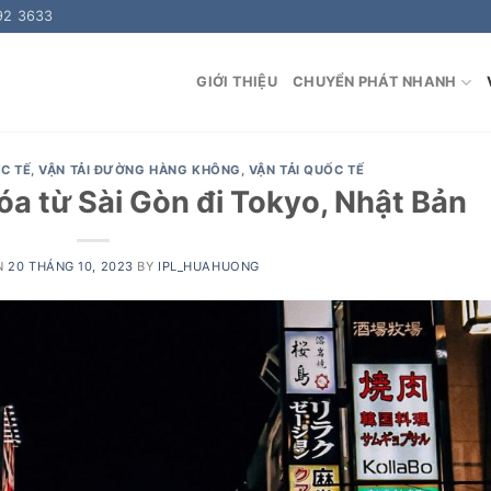
92 3633
GIỚI THIỆU
CHUYỂN PHÁT NHANH
C TẾ
,
VẬN TẢI ĐƯỜNG HÀNG KHÔNG
,
VẬN TẢI QUỐC TẾ
a từ Sài Gòn đi Tokyo, Nhật Bản
N
20 THÁNG 10, 2023
BY
IPL_HUAHUONG