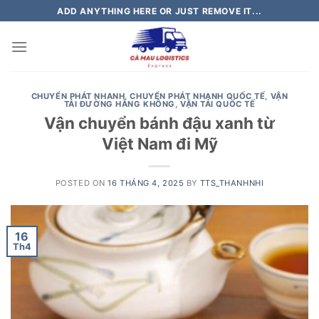
Skip
ADD ANYTHING HERE OR JUST REMOVE IT...
to
content
CHUYỂN PHÁT NHANH
,
CHUYỂN PHÁT NHANH QUỐC TẾ
,
VẬN
TẢI ĐƯỜNG HÀNG KHÔNG
,
VẬN TẢI QUỐC TẾ
Vận chuyển bánh đậu xanh từ
Việt Nam đi Mỹ
POSTED ON
16 THÁNG 4, 2025
BY
TTS_THANHNHI
16
Th4