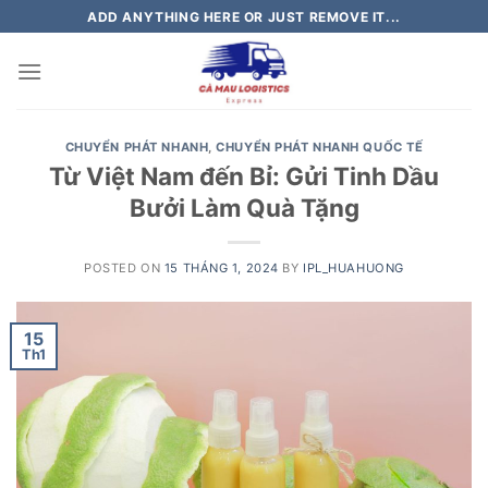
Skip
ADD ANYTHING HERE OR JUST REMOVE IT...
to
content
CHUYỂN PHÁT NHANH
,
CHUYỂN PHÁT NHANH QUỐC TẾ
Từ Việt Nam đến Bỉ: Gửi Tinh Dầu
Bưởi Làm Quà Tặng
POSTED ON
15 THÁNG 1, 2024
BY
IPL_HUAHUONG
15
Th1