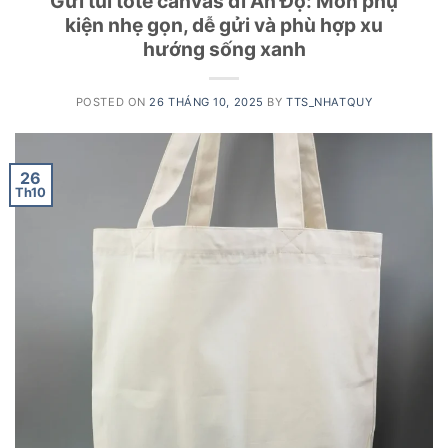
Gửi túi tote canvas đi Ấn Độ: Món phụ
kiện nhẹ gọn, dễ gửi và phù hợp xu
hướng sống xanh
POSTED ON
26 THÁNG 10, 2025
BY
TTS_NHATQUY
26
Th10