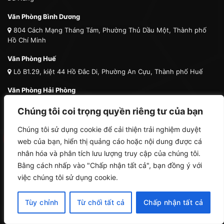
Văn Phòng Bình Dương
804 Cách Mạng Tháng Tám, Phường Thủ Dầu Một, Thành phố
Hồ Chí Minh
Văn Phòng Huế
Lô B1.29, kiệt 44 Hồ Đắc Di, Phường An Cựu, Thành phố Huế
Văn Phòng Hải Phòng
Số 30 Lô 14 Lê Hồng Phong, Phường Hải An, Thành phố Hải
Chúng tôi coi trọng quyền riêng tư của bạn
Phòng
Chúng tôi sử dụng cookie để cải thiện trải nghiệm duyệt
Văn Phòng Đồng Nai
web của bạn, hiển thị quảng cáo hoặc nội dung được cá
02A12 Lê Thị Vân, KDC An Bình, Phường Trấn Biên, Đồng Nai
nhân hóa và phân tích lưu lượng truy cập của chúng tôi.
Văn Phòng Cà Mau
Bằng cách nhấp vào "Chấp nhận tất cả", bạn đồng ý với
279 Tôn Đức Thắng, Khóm 8, Phường Tân Thành, Cà Mau
việc chúng tôi sử dụng cookie.
Tùy chỉnh
Từ chối tất cả
Chấp nhận tất cả