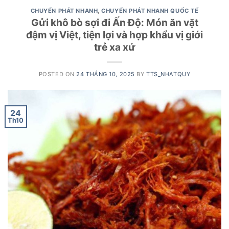
CHUYỂN PHÁT NHANH
,
CHUYỂN PHÁT NHANH QUỐC TẾ
Gửi khô bò sợi đi Ấn Độ: Món ăn vặt
đậm vị Việt, tiện lợi và hợp khẩu vị giới
trẻ xa xứ
POSTED ON
24 THÁNG 10, 2025
BY
TTS_NHATQUY
24
Th10