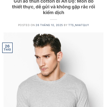
Gửi áo thun cotton đi Ấn Độ: Món đồ
thiết thực, dễ gửi và không gặp rắc rối
kiểm dịch
POSTED ON
26 THÁNG 10, 2025
BY
TTS_NHATQUY
26
Th10