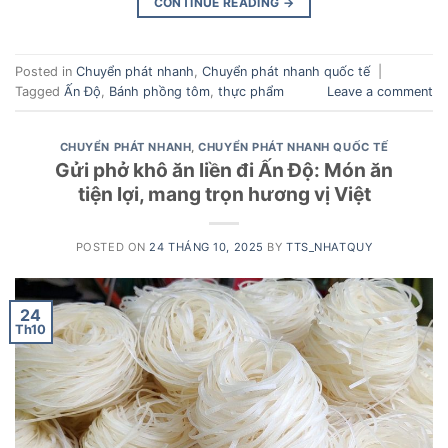
CONTINUE READING
→
Posted in
Chuyển phát nhanh
,
Chuyển phát nhanh quốc tế
|
Tagged
Ấn Độ
,
Bánh phồng tôm
,
thực phẩm
Leave a comment
CHUYỂN PHÁT NHANH
,
CHUYỂN PHÁT NHANH QUỐC TẾ
Gửi phở khô ăn liền đi Ấn Độ: Món ăn
tiện lợi, mang trọn hương vị Việt
POSTED ON
24 THÁNG 10, 2025
BY
TTS_NHATQUY
24
Th10