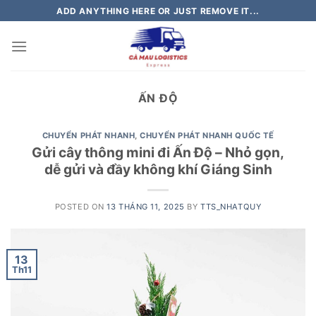
Skip
ADD ANYTHING HERE OR JUST REMOVE IT...
to
content
ẤN ĐỘ
CHUYỂN PHÁT NHANH
,
CHUYỂN PHÁT NHANH QUỐC TẾ
Gửi cây thông mini đi Ấn Độ – Nhỏ gọn,
dễ gửi và đầy không khí Giáng Sinh
POSTED ON
13 THÁNG 11, 2025
BY
TTS_NHATQUY
13
Th11