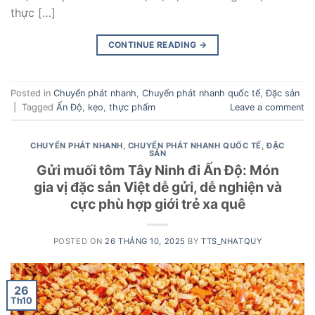
thực […]
CONTINUE READING
→
Posted in
Chuyển phát nhanh
,
Chuyển phát nhanh quốc tế
,
Đặc sản
|
Tagged
Ấn Độ
,
kẹo
,
thực phẩm
Leave a comment
CHUYỂN PHÁT NHANH
,
CHUYỂN PHÁT NHANH QUỐC TẾ
,
ĐẶC
SẢN
Gửi muối tôm Tây Ninh đi Ấn Độ: Món
gia vị đặc sản Việt dễ gửi, dễ nghiện và
cực phù hợp giới trẻ xa quê
POSTED ON
26 THÁNG 10, 2025
BY
TTS_NHATQUY
26
Th10