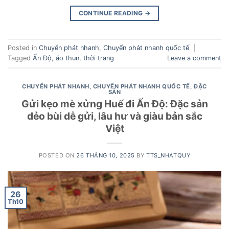
CONTINUE READING
→
Posted in
Chuyển phát nhanh
,
Chuyển phát nhanh quốc tế
|
Tagged
Ấn Độ
,
áo thun
,
thời trang
Leave a comment
CHUYỂN PHÁT NHANH
,
CHUYỂN PHÁT NHANH QUỐC TẾ
,
ĐẶC
SẢN
Gửi kẹo mè xửng Huế đi Ấn Độ: Đặc sản
dẻo bùi dễ gửi, lâu hư và giàu bản sắc
Việt
POSTED ON
26 THÁNG 10, 2025
BY
TTS_NHATQUY
26
Th10