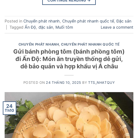
CONTINUE READING
→
Posted in
Chuyển phát nhanh
,
Chuyển phát nhanh quốc tế
,
Đặc sản
|
Tagged
Ấn Độ
,
đặc sản
,
Muối tôm
Leave a comment
CHUYỂN PHÁT NHANH
,
CHUYỂN PHÁT NHANH QUỐC TẾ
Gửi bánh phòng tôm (bánh phồng tôm)
đi Ấn Độ: Món ăn truyền thống dễ gửi,
dễ bảo quản và hợp khẩu vị Á châu
POSTED ON
24 THÁNG 10, 2025
BY
TTS_NHATQUY
24
Th10