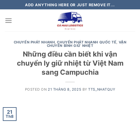
Skip
ADD ANYTHING HERE OR JUST REMOVE IT...
to
content
CHUYỂN PHÁT NHANH
,
CHUYỂN PHÁT NHANH QUỐC TẾ
,
VẬN
CHUYỂN BÌNH GIỮ NHIỆT
Những điều cần biết khi vận
chuyển ly giữ nhiệt từ Việt Nam
sang Campuchia
POSTED ON
21 THÁNG 8, 2025
BY
TTS_NHATQUY
21
Th8