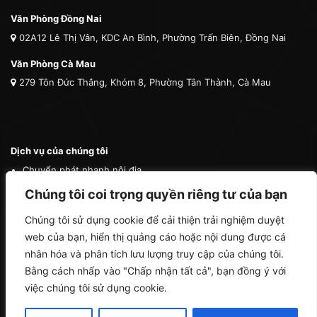
Văn Phòng Đồng Nai
02A12 Lê Thị Vân, KDC An Bình, Phường Trấn Biên, Đồng Nai
Văn Phòng Cà Mau
279 Tôn Đức Thắng, Khóm 8, Phường Tân Thành, Cà Mau
Dịch vụ của chúng tôi
Chuyển phát nhanh nội địa
Chuyển phát nhanh quốc tế
Chúng tôi coi trọng quyền riêng tư của bạn
Vận tải quốc tế
Chúng tôi sử dụng cookie để cải thiện trải nghiệm duyệt
Vận chuyển thú cưng
web của bạn, hiển thị quảng cáo hoặc nội dung được cá
Mua hộ hàng nước ngoài
nhân hóa và phân tích lưu lượng truy cập của chúng tôi.
Bằng cách nhấp vào "Chấp nhận tất cả", bạn đồng ý với
việc chúng tôi sử dụng cookie.