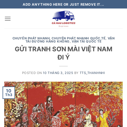
Skip
ADD ANYTHING HERE OR JUST REMOVE IT...
to
content
CHUYỂN PHÁT NHANH
,
CHUYỂN PHÁT NHANH QUỐC TẾ
,
VẬN
TẢI ĐƯỜNG HÀNG KHÔNG
,
VẬN TẢI QUỐC TẾ
GỬI TRANH SƠN MÀI VIỆT NAM
ĐI Ý
POSTED ON
10 THÁNG 3, 2025
BY
TTS_THANHNHI
10
Th3