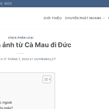
92 3633
GIỚI THIỆU
CHUYỂN PHÁT NHANH
CHƯA PHÂN LOẠI
h ảnh từ Cà Mau đi Đức
ON
17 THÁNG 7, 2024
BY
HUYNHNHU_CT
c
c ngoài
iêu ngày?