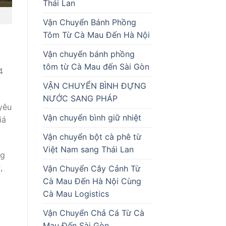
Thái Lan
Vận Chuyển Bánh Phồng
Tôm Từ Cà Mau Đến Hà Nội
Vận chuyển bánh phồng
tôm từ Cà Mau đến Sài Gòn
4
VẬN CHUYỂN BÌNH ĐỰNG
NƯỚC SANG PHÁP
yêu
Vận chuyển bình giữ nhiệt
iá
Vận chuyển bột cà phê từ
Việt Nam sang Thái Lan
ng
,
Vận Chuyển Cây Cảnh Từ
Cà Mau Đến Hà Nội Cùng
Cà Mau Logistics
Vận Chuyển Chả Cá Từ Cà
Mau Đến Sài Gòn