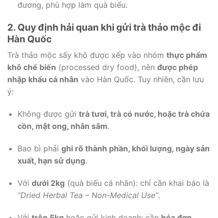
đương, phù hợp làm quà biếu.
2. Quy định hải quan khi gửi trà thảo mộc đi
Hàn Quốc
Trà thảo mộc sấy khô được xếp vào nhóm
thực phẩm
khô chế biến
(processed dry food), nên
được phép
nhập khẩu cá nhân
vào Hàn Quốc. Tuy nhiên, cần lưu
ý:
Không được gửi
trà tươi, trà có nước, hoặc trà chứa
cồn, mật ong, nhân sâm
.
Bao bì phải
ghi rõ thành phần, khối lượng, ngày sản
xuất, hạn sử dụng
.
Với
dưới 2kg
(quà biếu cá nhân): chỉ cần khai báo là
“Dried Herbal Tea – Non-Medical Use”
.
Với
trên 5kg
hoặc gửi kinh doanh: cần
hóa đơn,