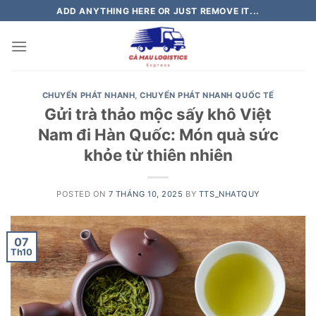
Skip
ADD ANYTHING HERE OR JUST REMOVE IT...
to
content
CHUYỂN PHÁT NHANH
,
CHUYỂN PHÁT NHANH QUỐC TẾ
Gửi trà thảo mộc sấy khô Việt
Nam đi Hàn Quốc: Món quà sức
khỏe từ thiên nhiên
POSTED ON
7 THÁNG 10, 2025
BY
TTS_NHATQUY
07
Th10