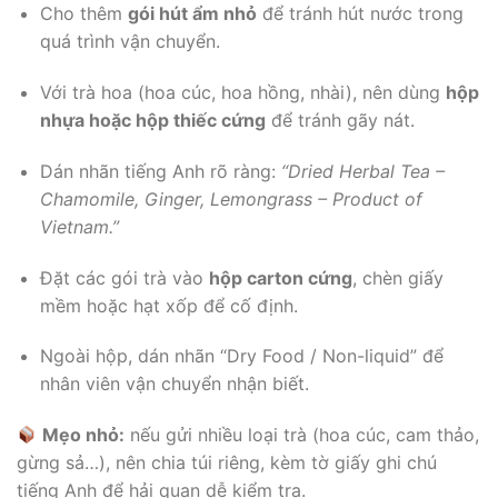
Cho thêm
gói hút ẩm nhỏ
để tránh hút nước trong
quá trình vận chuyển.
Với trà hoa (hoa cúc, hoa hồng, nhài), nên dùng
hộp
nhựa hoặc hộp thiếc cứng
để tránh gãy nát.
Dán nhãn tiếng Anh rõ ràng:
“Dried Herbal Tea –
Chamomile, Ginger, Lemongrass – Product of
Vietnam.”
Đặt các gói trà vào
hộp carton cứng
, chèn giấy
mềm hoặc hạt xốp để cố định.
Ngoài hộp, dán nhãn “Dry Food / Non-liquid” để
nhân viên vận chuyển nhận biết.
Mẹo nhỏ:
nếu gửi nhiều loại trà (hoa cúc, cam thảo,
gừng sả…), nên chia túi riêng, kèm tờ giấy ghi chú
tiếng Anh để hải quan dễ kiểm tra.