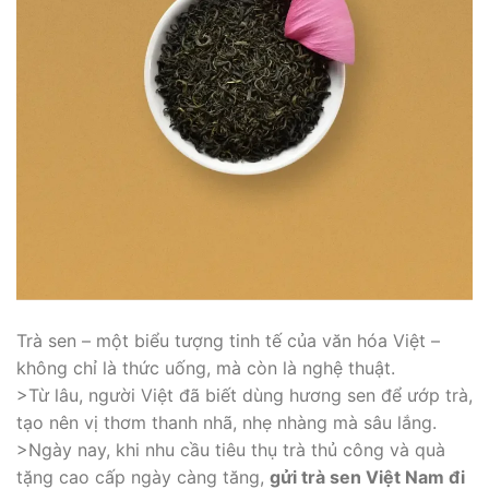
Trà sen – một biểu tượng tinh tế của văn hóa Việt –
không chỉ là thức uống, mà còn là nghệ thuật.
>Từ lâu, người Việt đã biết dùng hương sen để ướp trà,
tạo nên vị thơm thanh nhã, nhẹ nhàng mà sâu lắng.
>Ngày nay, khi nhu cầu tiêu thụ trà thủ công và quà
tặng cao cấp ngày càng tăng,
gửi trà sen Việt Nam đi