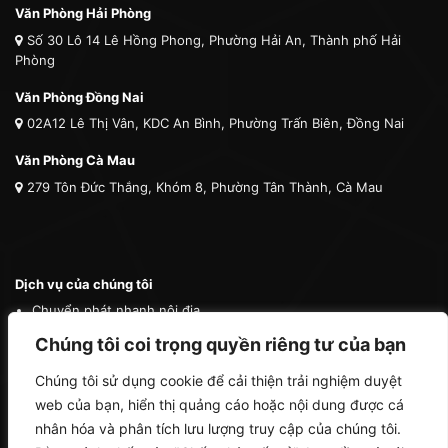
Văn Phòng Hải Phòng
Số 30 Lô 14 Lê Hồng Phong, Phường Hải An, Thành phố Hải
Phòng
Văn Phòng Đồng Nai
02A12 Lê Thị Vân, KDC An Bình, Phường Trấn Biên, Đồng Nai
Văn Phòng Cà Mau
279 Tôn Đức Thắng, Khóm 8, Phường Tân Thành, Cà Mau
Dịch vụ của chúng tôi
Chuyển phát nhanh nội địa
Chuyển phát nhanh quốc tế
Chúng tôi coi trọng quyền riêng tư của bạn
Vận tải quốc tế
Chúng tôi sử dụng cookie để cải thiện trải nghiệm duyệt
Vận chuyển thú cưng
web của bạn, hiển thị quảng cáo hoặc nội dung được cá
Mua hộ hàng nước ngoài
nhân hóa và phân tích lưu lượng truy cập của chúng tôi.