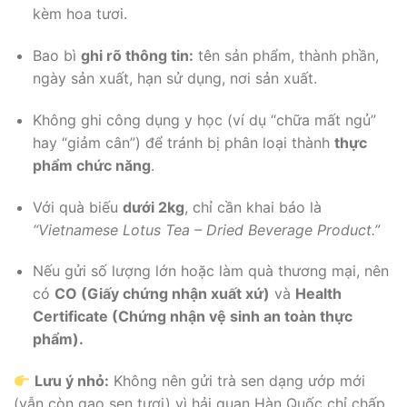
kèm hoa tươi.
Bao bì
ghi rõ thông tin:
tên sản phẩm, thành phần,
ngày sản xuất, hạn sử dụng, nơi sản xuất.
Không ghi công dụng y học (ví dụ “chữa mất ngủ”
hay “giảm cân”) để tránh bị phân loại thành
thực
phẩm chức năng
.
Với quà biếu
dưới 2kg
, chỉ cần khai báo là
“Vietnamese Lotus Tea – Dried Beverage Product.”
Nếu gửi số lượng lớn hoặc làm quà thương mại, nên
có
CO (Giấy chứng nhận xuất xứ)
và
Health
Certificate (Chứng nhận vệ sinh an toàn thực
phẩm).
Lưu ý nhỏ:
Không nên gửi trà sen dạng ướp mới
(vẫn còn gạo sen tươi) vì hải quan Hàn Quốc chỉ chấp