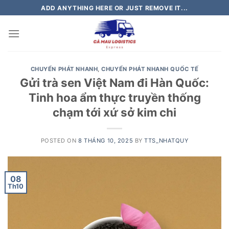
Skip
ADD ANYTHING HERE OR JUST REMOVE IT...
to
content
CHUYỂN PHÁT NHANH
,
CHUYỂN PHÁT NHANH QUỐC TẾ
Gửi trà sen Việt Nam đi Hàn Quốc:
Tinh hoa ẩm thực truyền thống
chạm tới xứ sở kim chi
POSTED ON
8 THÁNG 10, 2025
BY
TTS_NHATQUY
08
Th10