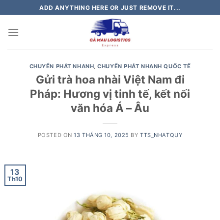
Skip
ADD ANYTHING HERE OR JUST REMOVE IT...
to
content
CHUYỂN PHÁT NHANH
,
CHUYỂN PHÁT NHANH QUỐC TẾ
Gửi trà hoa nhài Việt Nam đi
Pháp: Hương vị tinh tế, kết nối
văn hóa Á – Âu
POSTED ON
13 THÁNG 10, 2025
BY
TTS_NHATQUY
13
Th10