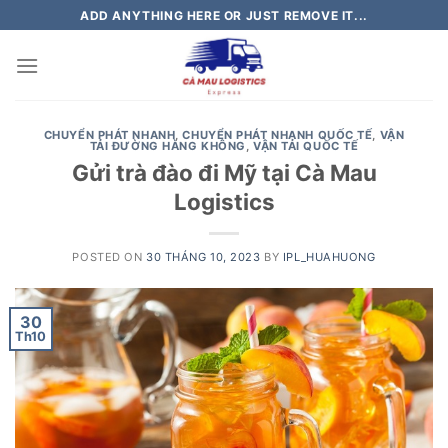
Skip
ADD ANYTHING HERE OR JUST REMOVE IT...
to
content
CHUYỂN PHÁT NHANH
,
CHUYỂN PHÁT NHANH QUỐC TẾ
,
VẬN
TẢI ĐƯỜNG HÀNG KHÔNG
,
VẬN TẢI QUỐC TẾ
Gửi trà đào đi Mỹ tại Cà Mau
Logistics
POSTED ON
30 THÁNG 10, 2023
BY
IPL_HUAHUONG
30
Th10