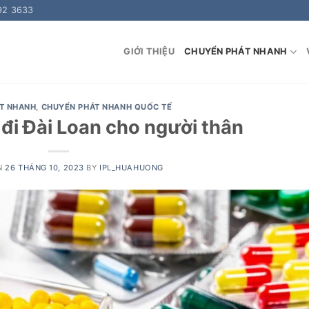
92 3633
GIỚI THIỆU
CHUYỂN PHÁT NHANH
T NHANH
,
CHUYỂN PHÁT NHANH QUỐC TẾ
 đi Đài Loan cho người thân
N
26 THÁNG 10, 2023
BY
IPL_HUAHUONG