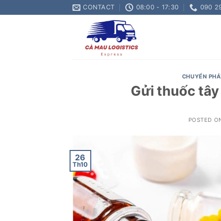
Skip
CONTACT
08:00 - 17:30
090 2
to
content
CHUYỂN PHÁ
Gửi thuốc tây
POSTED O
26
Th10