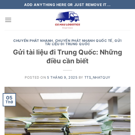
Skip
ADD ANYTHING HERE OR JUST REMOVE IT...
to
content
CHUYỂN PHÁT NHANH
,
CHUYỂN PHÁT NHANH QUỐC TẾ
,
GỬI
TÀI LIỆU ĐI TRUNG QUỐC
Gửi tài liệu đi Trung Quốc: Những
điều cần biết
POSTED ON
5 THÁNG 9, 2025
BY
TTS_NHATQUY
05
Th9