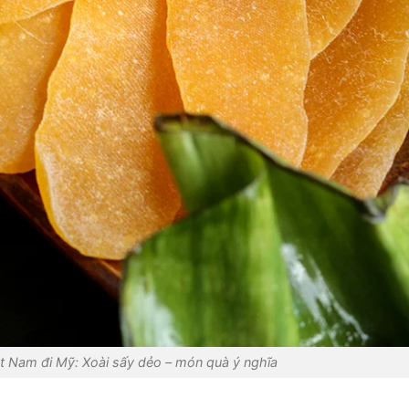
ệt Nam đi Mỹ: Xoài sấy dẻo – món quà ý nghĩa