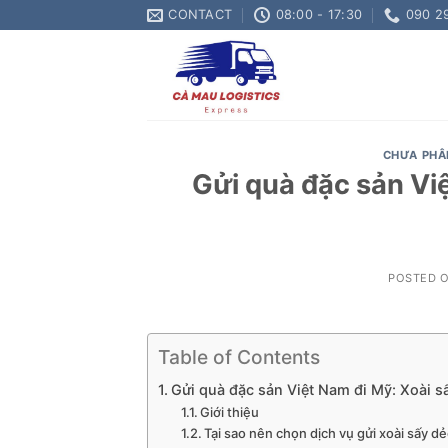
Skip
CONTACT
08:00 - 17:30
090 2
to
content
CHƯA PHÂ
Gửi quà đặc sản Vi
POSTED 
Table of Contents
Gửi quà đặc sản Việt Nam đi Mỹ: Xoài s
Giới thiệu
Tại sao nên chọn dịch vụ gửi xoài sấy d