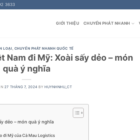
92 3633
GIỚI THIỆU
CHUYỂN PHÁT NHANH
N LOẠI
,
CHUYỂN PHÁT NHANH QUỐC TẾ
ệt Nam đi Mỹ: Xoài sấy dẻo – món
quà ý nghĩa
ON
27 THÁNG 7, 2024
BY
HUYNHNHU_CT
ấy dẻo – món quà ý nghĩa
ẻo đi Mỹ của Cà Mau Logistics