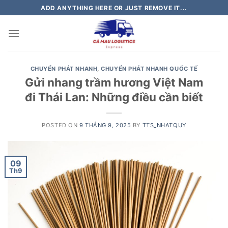
Skip
ADD ANYTHING HERE OR JUST REMOVE IT...
to
content
CHUYỂN PHÁT NHANH
,
CHUYỂN PHÁT NHANH QUỐC TẾ
Gửi nhang trầm hương Việt Nam
đi Thái Lan: Những điều cần biết
POSTED ON
9 THÁNG 9, 2025
BY
TTS_NHATQUY
09
Th9