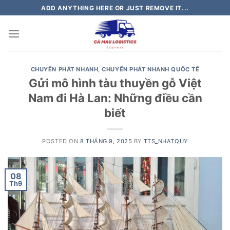
Skip
ADD ANYTHING HERE OR JUST REMOVE IT...
to
content
CHUYỂN PHÁT NHANH
,
CHUYỂN PHÁT NHANH QUỐC TẾ
Gửi mô hình tàu thuyền gỗ Việt
Nam đi Hà Lan: Những điều cần
biết
POSTED ON
8 THÁNG 9, 2025
BY
TTS_NHATQUY
08
Th9