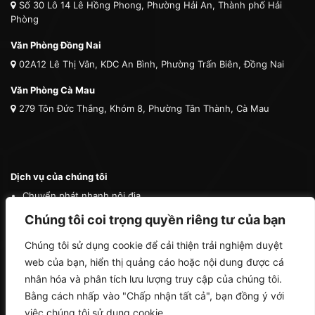
Số 30 Lô 14 Lê Hồng Phong, Phường Hải An, Thành phố Hải
Phòng
Văn Phòng Đồng Nai
02A12 Lê Thị Vân, KDC An Bình, Phường Trấn Biên, Đồng Nai
Văn Phòng Cà Mau
279 Tôn Đức Thắng, Khóm 8, Phường Tân Thành, Cà Mau
Dịch vụ của chúng tôi
Chuyển phát nhanh nội địa
Chuyển phát nhanh quốc tế
Chúng tôi coi trọng quyền riêng tư của bạn
Vận tải quốc tế
Chúng tôi sử dụng cookie để cải thiện trải nghiệm duyệt
Vận chuyển thú cưng
web của bạn, hiển thị quảng cáo hoặc nội dung được cá
Mua hộ hàng nước ngoài
nhân hóa và phân tích lưu lượng truy cập của chúng tôi.
Bằng cách nhấp vào "Chấp nhận tất cả", bạn đồng ý với
việc chúng tôi sử dụng cookie.