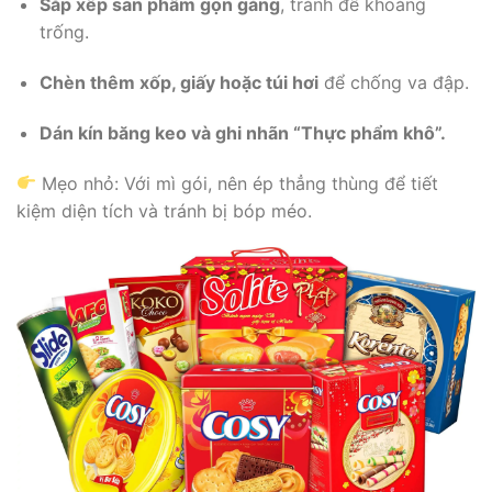
Sắp xếp sản phẩm gọn gàng
, tránh để khoảng
trống.
Chèn thêm xốp, giấy hoặc túi hơi
để chống va đập.
Dán kín băng keo và ghi nhãn “Thực phẩm khô”.
Mẹo nhỏ: Với mì gói, nên ép thẳng thùng để tiết
kiệm diện tích và tránh bị bóp méo.