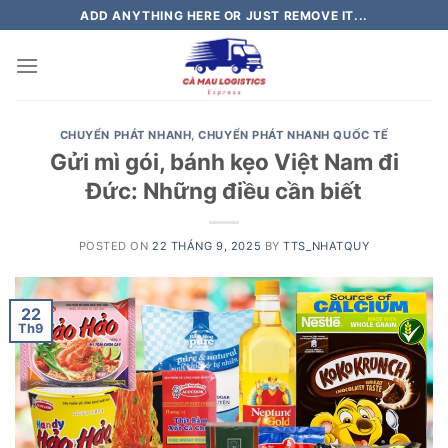
Skip
ADD ANYTHING HERE OR JUST REMOVE IT...
to
content
CHUYỂN PHÁT NHANH
,
CHUYỂN PHÁT NHANH QUỐC TẾ
Gửi mì gói, bánh kẹo Việt Nam đi
Đức: Những điều cần biết
POSTED ON
22 THÁNG 9, 2025
BY
TTS_NHATQUY
22
Th9