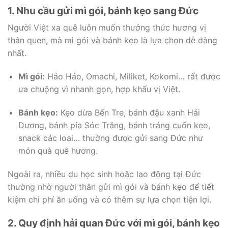
1. Nhu cầu gửi mì gói, bánh kẹo sang Đức
Người Việt xa quê luôn muốn thưởng thức hương vị
thân quen, mà mì gói và bánh kẹo là lựa chọn dễ dàng
nhất.
Mì gói:
Hảo Hảo, Omachi, Miliket, Kokomi… rất được
ưa chuộng vì nhanh gọn, hợp khẩu vị Việt.
Bánh kẹo:
Kẹo dừa Bến Tre, bánh đậu xanh Hải
Dương, bánh pía Sóc Trăng, bánh tráng cuốn kẹo,
snack các loại… thường được gửi sang Đức như
món quà quê hương.
Ngoài ra, nhiều du học sinh hoặc lao động tại Đức
thường nhờ người thân gửi mì gói và bánh kẹo để tiết
kiệm chi phí ăn uống và có thêm sự lựa chọn tiện lợi.
2. Quy định hải quan Đức với mì gói, bánh kẹo