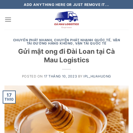
Skip
ADD ANYTHING HERE OR JUST REMOVE IT...
to
content
CHUYỂN PHÁT NHANH
,
CHUYỂN PHÁT NHANH QUỐC TẾ
,
VẬN
TẢI ĐƯỜNG HÀNG KHÔNG
,
VẬN TẢI QUỐC TẾ
Gửi mật ong đi Đài Loan tại Cà
Mau Logistics
POSTED ON
17 THÁNG 10, 2023
BY
IPL_HUAHUONG
17
Th10