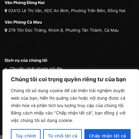
Văn Phòng Đồng Nai
02A12 Lê Thị Vân, KDC An Bình, Phường Trấn Biên, Đồng Nai
Văn Phòng Cà Mau
279 Tôn Đức Thắng, Khóm 8, Phường Tân Thành, Cà Mau
Dịch vụ của chúng tôi
Chuyển phát nhanh nội địa
Chuyển phát nhanh quốc tế
Chúng tôi coi trọng quyền riêng tư của bạn
Vận tải quốc tế
Chúng tôi sử dụng cookie để cải thiện trải nghiệm duyệt
Vận chuyển thú cưng
web của bạn, hiển thị quảng cáo hoặc nội dung được cá
Mua hộ hàng nước ngoài
nhân hóa và phân tích lưu lượng truy cập của chúng tôi.
Bằng cách nhấp vào "Chấp nhận tất cả", bạn đồng ý với
việc chúng tôi sử dụng cookie.
Tùy chỉnh
Từ chối tất cả
Chấp nhận tất cả