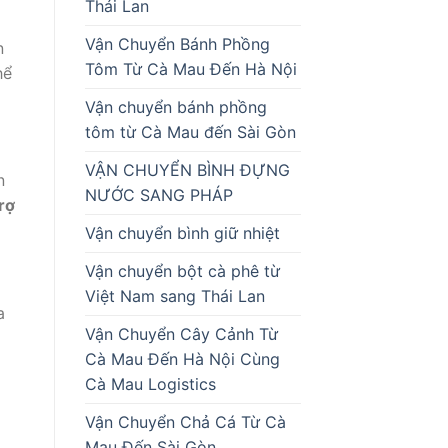
Thái Lan
Vận Chuyển Bánh Phồng
n
Tôm Từ Cà Mau Đến Hà Nội
hể
Vận chuyển bánh phồng
tôm từ Cà Mau đến Sài Gòn
VẬN CHUYỂN BÌNH ĐỰNG
n
NƯỚC SANG PHÁP
rợ
Vận chuyển bình giữ nhiệt
Vận chuyển bột cà phê từ
Việt Nam sang Thái Lan
a
Vận Chuyển Cây Cảnh Từ
Cà Mau Đến Hà Nội Cùng
Cà Mau Logistics
Vận Chuyển Chả Cá Từ Cà
Mau Đến Sài Gòn