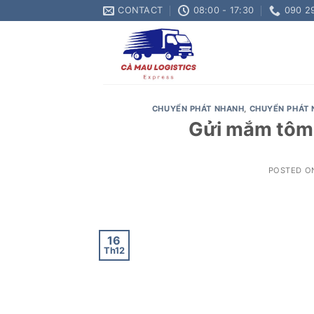
Skip
CONTACT
08:00 - 17:30
090 2
to
content
CHUYỂN PHÁT NHANH
,
CHUYỂN PHÁT 
Gửi mắm tôm 
POSTED 
16
Th12