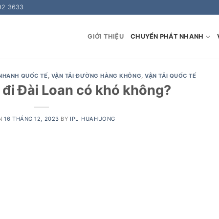
92 3633
GIỚI THIỆU
CHUYỂN PHÁT NHANH
NHANH QUỐC TẾ
,
VẬN TẢI ĐƯỜNG HÀNG KHÔNG
,
VẬN TẢI QUỐC TẾ
đi Đài Loan có khó không?
ON
16 THÁNG 12, 2023
BY
IPL_HUAHUONG