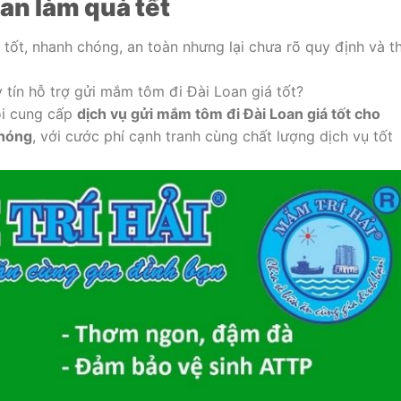
an làm quà tết
ốt, nhanh chóng, an toàn nhưng lại chưa rõ quy định và t
tín hỗ trợ gửi mắm tôm đi Đài Loan giá tốt?
ôi cung cấp
dịch vụ gửi mắm tôm đi Đài Loan giá tốt cho
chóng
, với cước phí cạnh tranh cùng chất lượng dịch vụ tốt