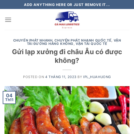
Skip
ADD ANYTHING HERE OR JUST REMOVE IT...
to
content
CHUYỂN PHÁT NHANH
,
CHUYỂN PHÁT NHANH QUỐC TẾ
,
VẬN
TẢI ĐƯỜNG HÀNG KHÔNG
,
VẬN TẢI QUỐC TẾ
Gửi lạp xưởng đi châu Âu có được
không?
POSTED ON
4 THÁNG 11, 2023
BY
IPL_HUAHUONG
04
Th11