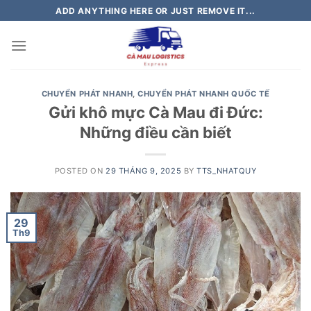
Skip
ADD ANYTHING HERE OR JUST REMOVE IT...
to
content
CHUYỂN PHÁT NHANH
,
CHUYỂN PHÁT NHANH QUỐC TẾ
Gửi khô mực Cà Mau đi Đức:
Những điều cần biết
POSTED ON
29 THÁNG 9, 2025
BY
TTS_NHATQUY
29
Th9