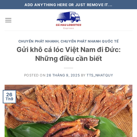
Skip
ADD ANYTHING HERE OR JUST REMOVE IT...
to
content
CHUYỂN PHÁT NHANH
,
CHUYỂN PHÁT NHANH QUỐC TẾ
Gửi khô cá lóc Việt Nam đi Đức:
Những điều cần biết
POSTED ON
26 THÁNG 9, 2025
BY
TTS_NHATQUY
26
Th9