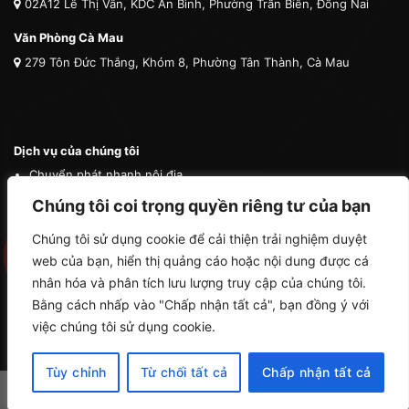
02A12 Lê Thị Vân, KDC An Bình, Phường Trấn Biên, Đồng Nai
Văn Phòng Cà Mau
279 Tôn Đức Thắng, Khóm 8, Phường Tân Thành, Cà Mau
Dịch vụ của chúng tôi
Chuyển phát nhanh nội địa
Chuyển phát nhanh quốc tế
Chúng tôi coi trọng quyền riêng tư của bạn
Vận tải quốc tế
Chúng tôi sử dụng cookie để cải thiện trải nghiệm duyệt
Vận chuyển thú cưng
web của bạn, hiển thị quảng cáo hoặc nội dung được cá
Mua hộ hàng nước ngoài
nhân hóa và phân tích lưu lượng truy cập của chúng tôi.
Bằng cách nhấp vào "Chấp nhận tất cả", bạn đồng ý với
việc chúng tôi sử dụng cookie.
Tùy chỉnh
Từ chối tất cả
Chấp nhận tất cả
Copyright 2026 ©
Cà Mau Logistics