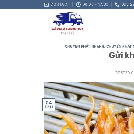
Skip
CONTACT
08:00 - 17:30
090 2
to
content
CHUYỂN PHÁT NHANH
,
CHUYỂN PHÁT 
Gửi kh
POSTED 
04
Th11