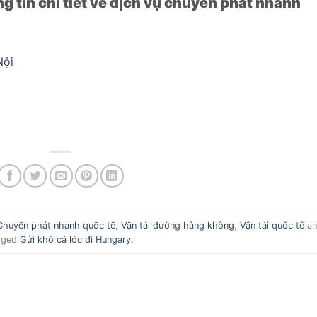
g tin chi tiết về dịch vụ chuyển phát nhanh
Nội
Chuyển phát nhanh quốc tế
,
Vận tải đường hàng không
,
Vận tải quốc tế
an
gged
Gửi khô cá lóc đi Hungary
.