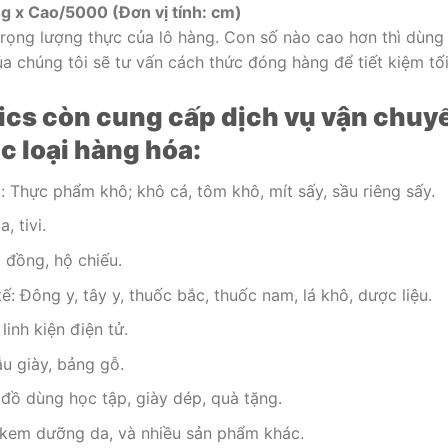
ng x Cao/5000 (Đơn vị tính: cm)
trọng lượng thực của lô hàng. Con số nào cao hơn thì dùng
ủa chúng tôi sẽ tư vấn cách thức đóng hàng để tiết kiệm tố
tics còn cung cấp dịch vụ vận chuy
c loại hàng hóa:
Thực phẩm khô; khô cá, tôm khô, mít sấy, sầu riêng sấy.
, tivi.
p đồng, hộ chiếu.
: Đông y, tây y, thuốc bắc, thuốc nam, lá khô, dược liệu.
linh kiện điện tử.
u giày, bảng gỗ.
 đồ dùng học tập, giày dép, quà tặng.
kem dưỡng da, và nhiều sản phẩm khác.