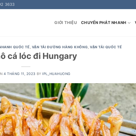
92 3633
GIỚI THIỆU
CHUYỂN PHÁT NHANH
NHANH QUỐC TẾ
,
VẬN TẢI ĐƯỜNG HÀNG KHÔNG
,
VẬN TẢI QUỐC TẾ
ô cá lóc đi Hungary
ON
4 THÁNG 11, 2023
BY
IPL_HUAHUONG