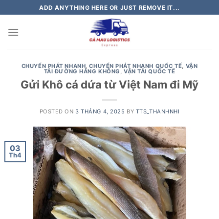
Skip
ADD ANYTHING HERE OR JUST REMOVE IT...
to
content
CHUYỂN PHÁT NHANH
,
CHUYỂN PHÁT NHANH QUỐC TẾ
,
VẬN
TẢI ĐƯỜNG HÀNG KHÔNG
,
VẬN TẢI QUỐC TẾ
Gửi Khô cá dứa từ Việt Nam đi Mỹ
POSTED ON
3 THÁNG 4, 2025
BY
TTS_THANHNHI
03
Th4