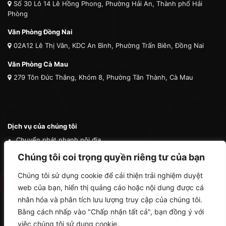
Số 30 Lô 14 Lê Hồng Phong, Phường Hải An, Thành phố Hải
Phòng
Văn Phòng Đồng Nai
02A12 Lê Thị Vân, KDC An Bình, Phường Trấn Biên, Đồng Nai
Văn Phòng Cà Mau
279 Tôn Đức Thắng, Khóm 8, Phường Tân Thành, Cà Mau
Dịch vụ của chúng tôi
Chuyển phát nhanh nội địa
Chuyển phát nhanh quốc tế
Chúng tôi coi trọng quyền riêng tư của bạn
Vận tải quốc tế
Chúng tôi sử dụng cookie để cải thiện trải nghiệm duyệt
Vận chuyển thú cưng
web của bạn, hiển thị quảng cáo hoặc nội dung được cá
Mua hộ hàng nước ngoài
nhân hóa và phân tích lưu lượng truy cập của chúng tôi.
Bằng cách nhấp vào "Chấp nhận tất cả", bạn đồng ý với
việc chúng tôi sử dụng cookie.