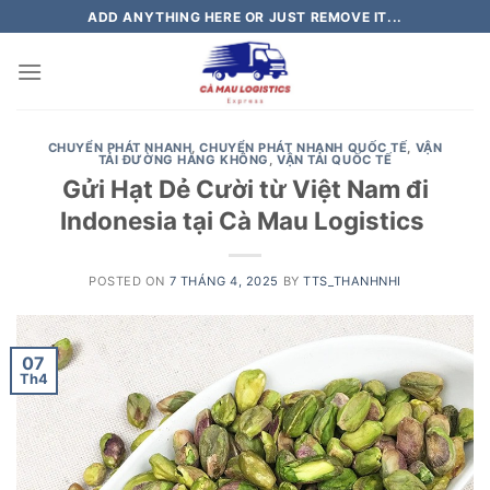
Skip
ADD ANYTHING HERE OR JUST REMOVE IT...
to
content
CHUYỂN PHÁT NHANH
,
CHUYỂN PHÁT NHANH QUỐC TẾ
,
VẬN
TẢI ĐƯỜNG HÀNG KHÔNG
,
VẬN TẢI QUỐC TẾ
Gửi Hạt Dẻ Cười từ Việt Nam đi
Indonesia tại Cà Mau Logistics
POSTED ON
7 THÁNG 4, 2025
BY
TTS_THANHNHI
07
Th4