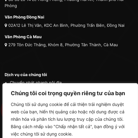
Phòng
Văn Phòng Đồng Nai
02A12 Lê Thị Vân, KDC An Bình, Phường Trấn Biên, Đồng Nai
Văn Phòng Cà Mau
279 Tôn Đức Thắng, Khóm 8, Phường Tân Thành, Cà Mau
Dịch vụ của chúng tôi
Chuyển phát nhanh nội địa
Chuyển phát nhanh quốc tế
Chúng tôi coi trọng quyền riêng tư của bạn
Vận tải quốc tế
Chúng tôi sử dụng cookie để cải thiện trải nghiệm duyệt
Vận chuyển thú cưng
web của bạn, hiển thị quảng cáo hoặc nội dung được cá
Mua hộ hàng nước ngoài
nhân hóa và phân tích lưu lượng truy cập của chúng tôi.
Bằng cách nhấp vào "Chấp nhận tất cả", bạn đồng ý với
việc chúng tôi sử dụng cookie.