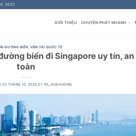
92 3633
GIỚI THIỆU
CHUYỂN PHÁT NHANH
TẢI ĐƯỜNG BIỂN
,
VẬN TẢI QUỐC TẾ
ường biển đi Singapore uy tín, an
toàn
N
25 THÁNG 10, 2023
BY
IPL_HUAHUONG