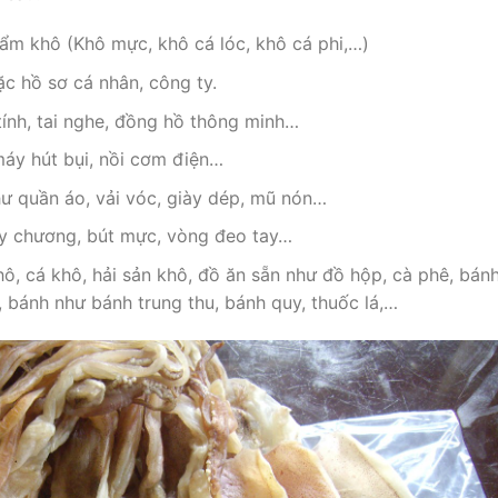
m khô (Khô mực, khô cá lóc, khô cá phi,…)
oặc hồ sơ cá nhân, công ty.
 tính, tai nghe, đồng hồ thông minh…
máy hút bụi, nồi cơm điện…
ư quần áo, vải vóc, giày dép, mũ nón…
uy chương, bút mực, vòng đeo tay…
, cá khô, hải sản khô, đồ ăn sẵn như đồ hộp, cà phê, bán
 bánh như bánh trung thu, bánh quy, thuốc lá,…