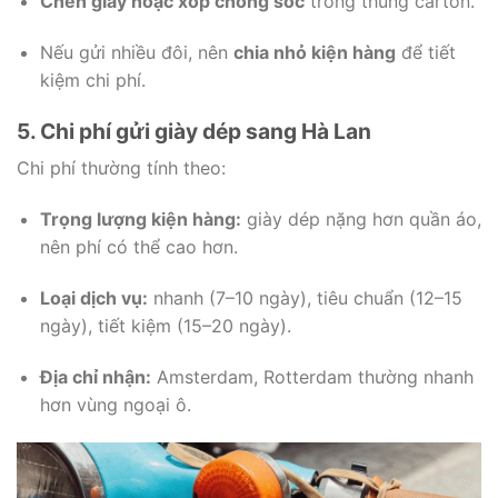
Chèn giấy hoặc xốp chống sốc
trong thùng carton.
Nếu gửi nhiều đôi, nên
chia nhỏ kiện hàng
để tiết
kiệm chi phí.
5. Chi phí gửi giày dép sang Hà Lan
Chi phí thường tính theo:
Trọng lượng kiện hàng:
giày dép nặng hơn quần áo,
nên phí có thể cao hơn.
Loại dịch vụ:
nhanh (7–10 ngày), tiêu chuẩn (12–15
ngày), tiết kiệm (15–20 ngày).
Địa chỉ nhận:
Amsterdam, Rotterdam thường nhanh
hơn vùng ngoại ô.