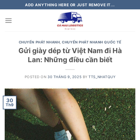
Skip
ADD ANYTHING HERE OR JUST REMOVE IT...
to
content
CHUYỂN PHÁT NHANH
,
CHUYỂN PHÁT NHANH QUỐC TẾ
Gửi giày dép từ Việt Nam đi Hà
Lan: Những điều cần biết
POSTED ON
30 THÁNG 9, 2025
BY
TTS_NHATQUY
30
Th9