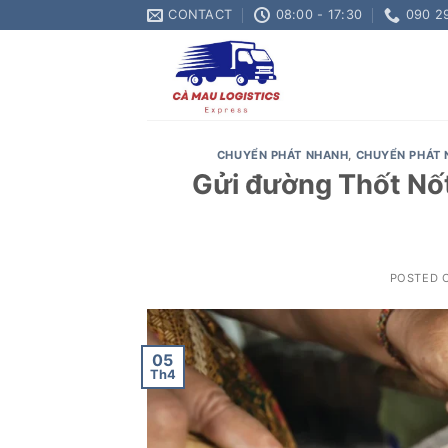
Skip
CONTACT
08:00 - 17:30
090 2
to
content
CHUYỂN PHÁT NHANH
,
CHUYỂN PHÁT 
Gửi đường Thốt Nốt
POSTED 
05
Th4