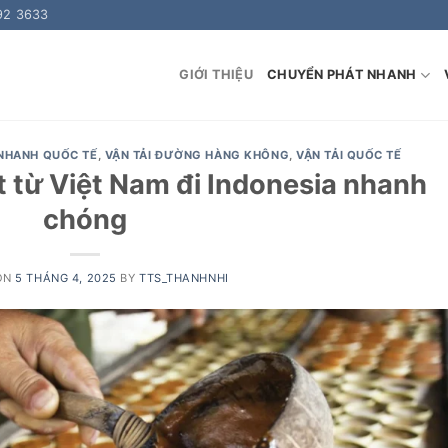
92 3633
GIỚI THIỆU
CHUYỂN PHÁT NHANH
NHANH QUỐC TẾ
,
VẬN TẢI ĐƯỜNG HÀNG KHÔNG
,
VẬN TẢI QUỐC TẾ
 từ Việt Nam đi Indonesia nhanh
chóng
ON
5 THÁNG 4, 2025
BY
TTS_THANHNHI