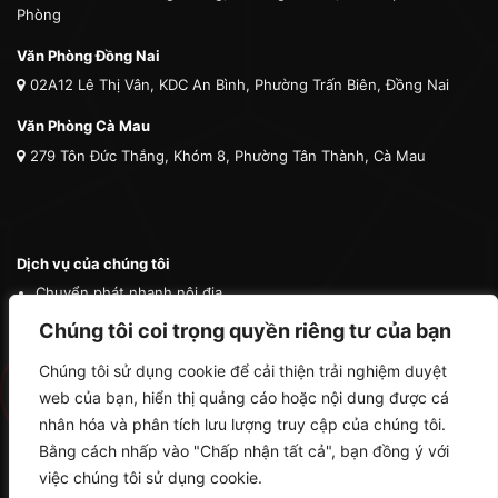
Phòng
Văn Phòng Đồng Nai
02A12 Lê Thị Vân, KDC An Bình, Phường Trấn Biên, Đồng Nai
Văn Phòng Cà Mau
279 Tôn Đức Thắng, Khóm 8, Phường Tân Thành, Cà Mau
Dịch vụ của chúng tôi
Chuyển phát nhanh nội địa
Chuyển phát nhanh quốc tế
Chúng tôi coi trọng quyền riêng tư của bạn
Vận tải quốc tế
Chúng tôi sử dụng cookie để cải thiện trải nghiệm duyệt
Vận chuyển thú cưng
web của bạn, hiển thị quảng cáo hoặc nội dung được cá
Mua hộ hàng nước ngoài
nhân hóa và phân tích lưu lượng truy cập của chúng tôi.
Bằng cách nhấp vào "Chấp nhận tất cả", bạn đồng ý với
việc chúng tôi sử dụng cookie.