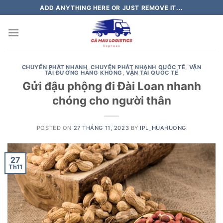
Skip
ADD ANYTHING HERE OR JUST REMOVE IT...
to
content
CHUYỂN PHÁT NHANH
,
CHUYỂN PHÁT NHANH QUỐC TẾ
,
VẬN
TẢI ĐƯỜNG HÀNG KHÔNG
,
VẬN TẢI QUỐC TẾ
Gửi đậu phộng đi Đài Loan nhanh
chóng cho người thân
POSTED ON
27 THÁNG 11, 2023
BY
IPL_HUAHUONG
27
Th11