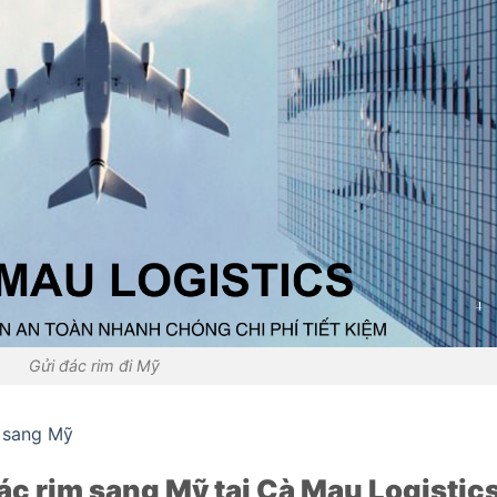
Gửi đác rim đi Mỹ
i sang Mỹ
ác rim sang Mỹ tại Cà Mau Logistic