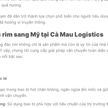
i quê hương.
Nam đã dần trở thành lựa chọn phổ biến cho người tiêu dùn
đà hương vị truyền thống.
 rim sang Mỹ tại Cà Mau Logistics
ng đác rim không chỉ là sản phẩm mà còn là uy tín của nhà 
Vì vậy, chúng tôi cung cấp giải pháp vận chuyển toàn diện 
 nổi bật sau:
c tế
gạo trong bao bì hút chân không, ngăn ngừa ẩm mốc và gi
ình vận chuyển.
ờng
: Sử dụng bao bì phù hợp với tiêu chuẩn của thị trường 