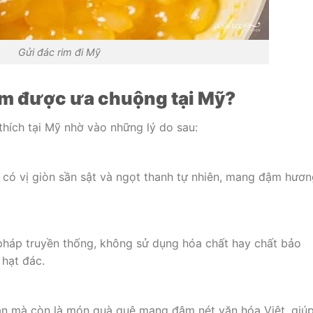
Gửi đác rim đi Mỹ
am được ưa chuộng tại Mỹ?
hích tại Mỹ nhờ vào những lý do sau:
 có vị giòn sần sật và ngọt thanh tự nhiên, mang đậm hươ
háp truyền thống, không sử dụng hóa chất hay chất bảo
 hạt đác.
ẫn mà còn là món quà quê mang đậm nét văn hóa Việt, giú