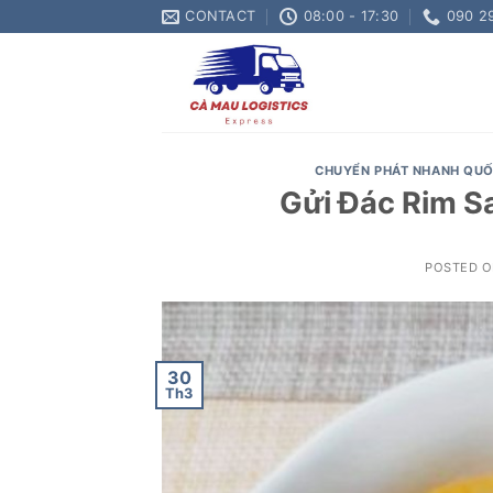
Skip
CONTACT
08:00 - 17:30
090 2
to
content
CHUYỂN PHÁT NHANH QUỐ
Gửi Đác Rim S
POSTED 
30
Th3