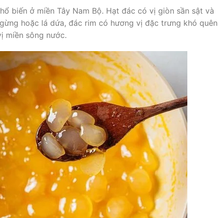
phổ biến ở miền Tây Nam Bộ. Hạt đác có vị giòn sần sật và
, gừng hoặc lá dứa, đác rim có hương vị đặc trưng khó quên
ị miền sông nước.