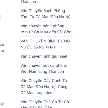
Thái Lan
Vận Chuyển Bánh Phồng
g
Tôm Từ Cà Mau Đến Hà Nội
Vận chuyển bánh phồng
tôm từ Cà Mau đến Sài Gòn
VẬN CHUYỂN BÌNH ĐỰNG
sản
NƯỚC SANG PHÁP
với
Vận chuyển bình giữ nhiệt
Vận chuyển bột cà phê từ
Việt Nam sang Thái Lan
Vận Chuyển Cây Cảnh Từ
Cà Mau Đến Hà Nội Cùng
ữ
Cà Mau Logistics
Vận Chuyển Chả Cá Từ Cà
Mỹ,
Mau Đến Sài Gòn