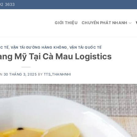
92 3633
GIỚI THIỆU
CHUYỂN PHÁT NHANH
C TẾ
,
VẬN TẢI ĐƯỜNG HÀNG KHÔNG
,
VẬN TẢI QUỐC TẾ
ang Mỹ Tại Cà Mau Logistics
ON
30 THÁNG 3, 2025
BY
TTS_THANHNHI