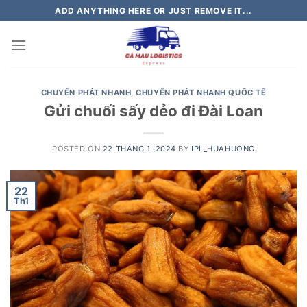
Skip
ADD ANYTHING HERE OR JUST REMOVE IT...
to
content
CHUYỂN PHÁT NHANH
,
CHUYỂN PHÁT NHANH QUỐC TẾ
Gửi chuối sấy dẻo đi Đài Loan
POSTED ON
22 THÁNG 1, 2024
BY
IPL_HUAHUONG
22
Th1