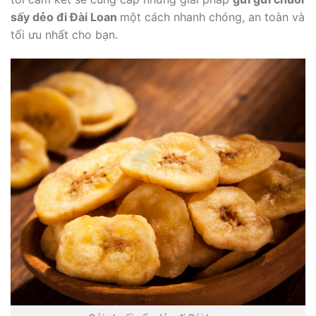
sấy dẻo đi Đài Loan
một cách nhanh chóng, an toàn và
tối ưu nhất cho bạn.