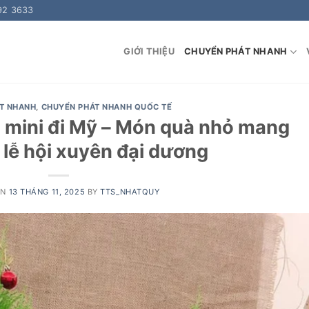
92 3633
GIỚI THIỆU
CHUYỂN PHÁT NHANH
T NHANH
,
CHUYỂN PHÁT NHANH QUỐC TẾ
l mini đi Mỹ – Món quà nhỏ mang
 lễ hội xuyên đại dương
ON
13 THÁNG 11, 2025
BY
TTS_NHATQUY