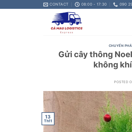
Skip
CONTACT
08:00 - 17:30
090 2
to
content
CHUYỂN PHÁ
Gửi cây thông Noe
không khí
POSTED 
13
Th11