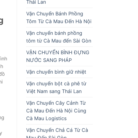
Thái Lan
Vận Chuyển Bánh Phồng
g
Tôm Từ Cà Mau Đến Hà Nội
Vận chuyển bánh phồng
tôm từ Cà Mau đến Sài Gòn
VẬN CHUYỂN BÌNH ĐỰNG
ình
NƯỚC SANG PHÁP
ch
Vận chuyển bình giữ nhiệt
 đồ
hi
Vận chuyển bột cà phê từ
Việt Nam sang Thái Lan
Vận Chuyển Cây Cảnh Từ
Cà Mau Đến Hà Nội Cùng
ng
Cà Mau Logistics
Vận Chuyển Chả Cá Từ Cà
y
Mau Đến Sài Gòn