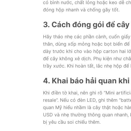
có bình nước, chất lỏng hoặc keo dễ ch
đóng hộp nhanh và chống gãy tốt.
3. Cách đóng gói để câ
Hãy tháo nhẹ các phần cành, cuốn giấy
thân, dùng xốp mỏng hoặc bọt biển để 
dày trước khi cho vào hộp carton hai l
để cây không xê dịch. Phụ kiện như châ
trầy xước. Khi hoàn tất, lắc nhẹ hộp để
4. Khai báo hải quan khi
Khi điền tờ khai, nên ghi rõ “Mini artific
resale”. Nếu có đèn LED, ghi thêm “batte
quan Mỹ hiểu nhầm là cây thật hoặc h
USD và nhẹ thường thông quan nhanh, k
bị yêu cầu soi chiếu thêm.