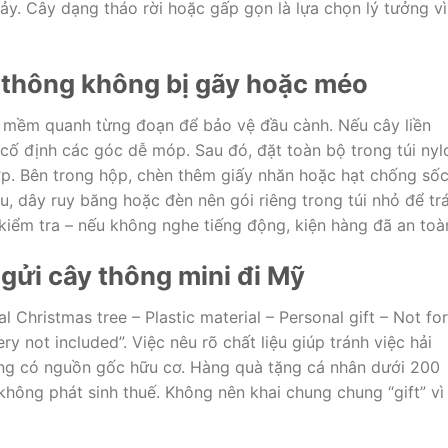
ảy. Cây dạng tháo rời hoặc gấp gọn là lựa chọn lý tưởng vì
y thông không bị gãy hoặc méo
 mềm quanh từng đoạn để bảo vệ đầu cành. Nếu cây liền
cố định các góc dễ móp. Sau đó, đặt toàn bộ trong túi nyl
ớp. Bên trong hộp, chèn thêm giấy nhăn hoặc hạt chống số
u, dây ruy băng hoặc đèn nên gói riêng trong túi nhỏ để tr
 kiểm tra – nếu không nghe tiếng động, kiện hàng đã an toà
 gửi cây thông mini đi Mỹ
ial Christmas tree – Plastic material – Personal gift – Not for
ry not included”. Việc nêu rõ chất liệu giúp tránh việc hải
àng có nguồn gốc hữu cơ. Hàng quà tặng cá nhân dưới 200
hông phát sinh thuế. Không nên khai chung chung “gift” vì