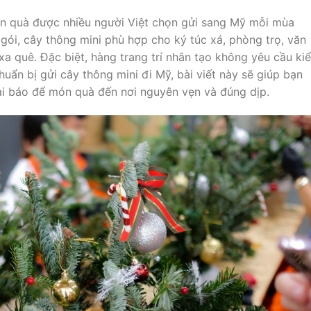
ón quà được nhiều người Việt chọn gửi sang Mỹ mỗi mùa
 gói, cây thông mini phù hợp cho ký túc xá, phòng trọ, văn
a quê. Đặc biệt, hàng trang trí nhân tạo không yêu cầu ki
uẩn bị gửi cây thông mini đi Mỹ, bài viết này sẽ giúp bạn
ai báo để món quà đến nơi nguyên vẹn và đúng dịp.