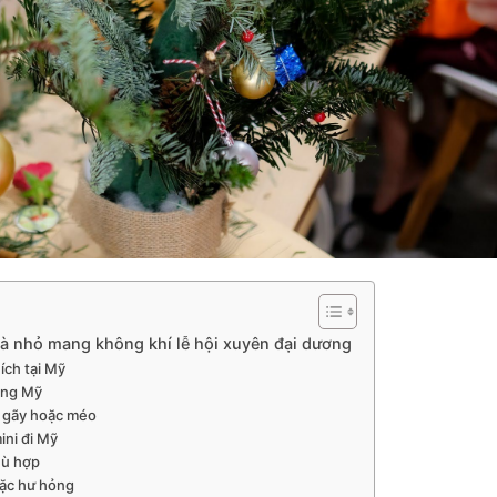
uà nhỏ mang không khí lễ hội xuyên đại dương
ích tại Mỹ
sang Mỹ
ị gãy hoặc méo
ini đi Mỹ
hù hợp
hoặc hư hỏng