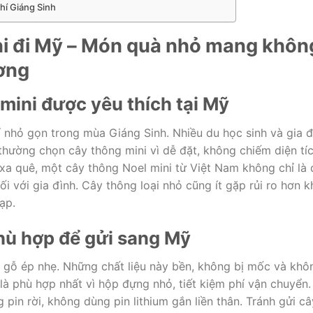
hí Giáng Sinh
ni đi Mỹ – Món quà nhỏ mang khôn
ương
 mini được yêu thích tại Mỹ
í nhỏ gọn trong mùa Giáng Sinh. Nhiều du học sinh và gia đ
hường chọn cây thông mini vì dễ đặt, không chiếm diện tí
 xa quê, một cây thông Noel mini từ Việt Nam không chỉ là
i với gia đình. Cây thông loại nhỏ cũng ít gặp rủi ro hơn k
ạp.
phù hợp để gửi sang Mỹ
c gỗ ép nhẹ. Những chất liệu này bền, không bị mốc và khô
à phù hợp nhất vì hộp đựng nhỏ, tiết kiệm phí vận chuyển.
pin rời, không dùng pin lithium gắn liền thân. Tránh gửi câ