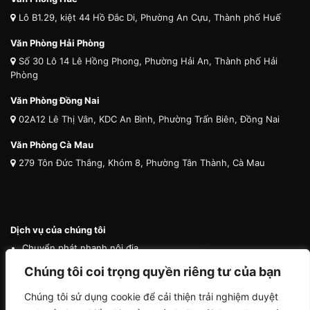
Lô B1.29, kiệt 44 Hồ Đắc Di, Phường An Cựu, Thành phố Huế
Văn Phòng Hải Phòng
Số 30 Lô 14 Lê Hồng Phong, Phường Hải An, Thành phố Hải
Phòng
Văn Phòng Đồng Nai
02A12 Lê Thị Vân, KDC An Bình, Phường Trấn Biên, Đồng Nai
Văn Phòng Cà Mau
279 Tôn Đức Thắng, Khóm 8, Phường Tân Thành, Cà Mau
Dịch vụ của chúng tôi
Chuyển phát nhanh nội địa
Chuyển phát nhanh quốc tế
Chúng tôi coi trọng quyền riêng tư của bạn
Vận tải quốc tế
Chúng tôi sử dụng cookie để cải thiện trải nghiệm duyệt
Vận chuyển thú cưng