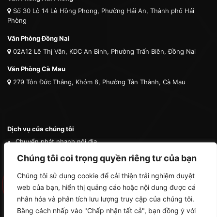
Số 30 Lô 14 Lê Hồng Phong, Phường Hải An, Thành phố Hải
Phòng
Văn Phòng Đồng Nai
02A12 Lê Thị Vân, KDC An Bình, Phường Trấn Biên, Đồng Nai
Văn Phòng Cà Mau
279 Tôn Đức Thắng, Khóm 8, Phường Tân Thành, Cà Mau
Dịch vụ của chúng tôi
Chuyển phát nhanh nội địa
Chuyển phát nhanh quốc tế
Chúng tôi coi trọng quyền riêng tư của bạn
Vận tải quốc tế
Chúng tôi sử dụng cookie để cải thiện trải nghiệm duyệt
Vận chuyển thú cưng
web của bạn, hiển thị quảng cáo hoặc nội dung được cá
Mua hộ hàng nước ngoài
nhân hóa và phân tích lưu lượng truy cập của chúng tôi.
Bằng cách nhấp vào "Chấp nhận tất cả", bạn đồng ý với