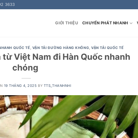
92 3633
GIỚI THIỆU
CHUYỂN PHÁT NHANH
NHANH QUỐC TẾ
,
VẬN TẢI ĐƯỜNG HÀNG KHÔNG
,
VẬN TẢI QUỐC TẾ
a từ Việt Nam đi Hàn Quốc nhanh
chóng
ON
19 THÁNG 4, 2025
BY
TTS_THANHNHI