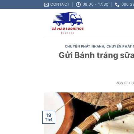
Skip
CONTACT
08:00 - 17:30
090 2
to
content
CHUYỂN PHÁT NHANH
,
CHUYỂN PHÁT 
Gửi Bánh tráng sữ
POSTED 
19
Th4