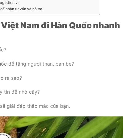
gistics vì
để nhận tư vấn và hỗ trợ.
ừ Việt Nam đi Hàn Quốc nhanh
ốc?
ốc để tặng người thân, bạn bè?
ục ra sao?
y tín để nhờ cậy?
 sẽ giải đáp thắc mắc của bạn.