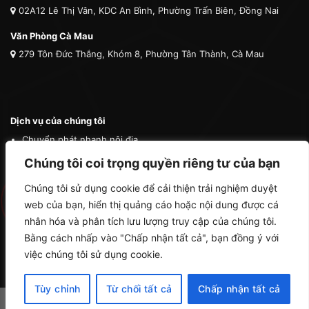
02A12 Lê Thị Vân, KDC An Bình, Phường Trấn Biên, Đồng Nai
Văn Phòng Cà Mau
279 Tôn Đức Thắng, Khóm 8, Phường Tân Thành, Cà Mau
Dịch vụ của chúng tôi
Chuyển phát nhanh nội địa
Chuyển phát nhanh quốc tế
Chúng tôi coi trọng quyền riêng tư của bạn
Vận tải quốc tế
Chúng tôi sử dụng cookie để cải thiện trải nghiệm duyệt
Vận chuyển thú cưng
web của bạn, hiển thị quảng cáo hoặc nội dung được cá
Mua hộ hàng nước ngoài
nhân hóa và phân tích lưu lượng truy cập của chúng tôi.
Bằng cách nhấp vào "Chấp nhận tất cả", bạn đồng ý với
việc chúng tôi sử dụng cookie.
Tùy chỉnh
Từ chối tất cả
Chấp nhận tất cả
Copyright 2026 ©
Cà Mau Logistics