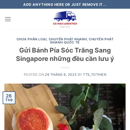
Skip
ADD ANYTHING HERE OR JUST REMOVE IT...
to
content
CHƯA PHÂN LOẠI
,
CHUYỂN PHÁT NHANH
,
CHUYỂN PHÁT
NHANH QUỐC TẾ
Gửi Bánh Pía Sóc Trăng Sang
Singapore những đều cần lưu ý
POSTED ON
26 THÁNG 9, 2025
BY
TTS_TOTHIEN
26
Th9