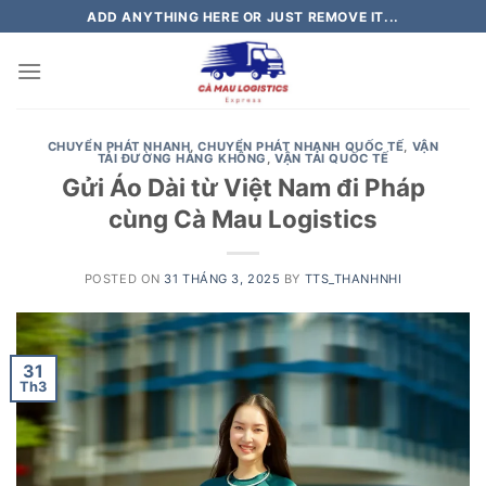
Skip
ADD ANYTHING HERE OR JUST REMOVE IT...
to
content
CHUYỂN PHÁT NHANH
,
CHUYỂN PHÁT NHANH QUỐC TẾ
,
VẬN
TẢI ĐƯỜNG HÀNG KHÔNG
,
VẬN TẢI QUỐC TẾ
Gửi Áo Dài từ Việt Nam đi Pháp
cùng Cà Mau Logistics
POSTED ON
31 THÁNG 3, 2025
BY
TTS_THANHNHI
31
Th3