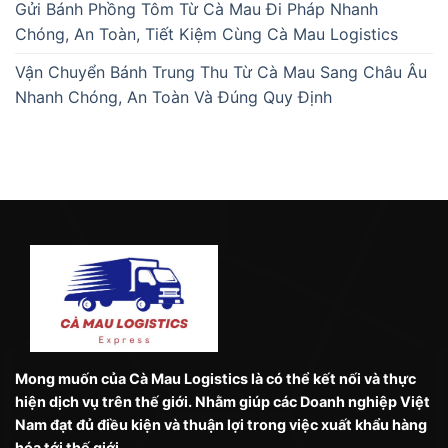
Gửi Bánh Phồng Tôm Từ Cà Mau Đi Pháp Nhanh
Chóng, An Toàn, Tiết Kiệm Cùng Cà Mau Logistics
Vận Chuyển Bánh Trung Thu Từ Cà Mau Sang Châu Âu
Nhanh Chóng, An Toàn Và Đúng Quy Định
Mong muốn của Cà Mau Logistics là có thể kết nối và thực
hiện dịch vụ trên thế giới. Nhằm giúp các Doanh nghiệp Việt
Nam đạt đủ điều kiện và thuận lợi trong việc xuất khẩu hàng
hóa tới thế giới.