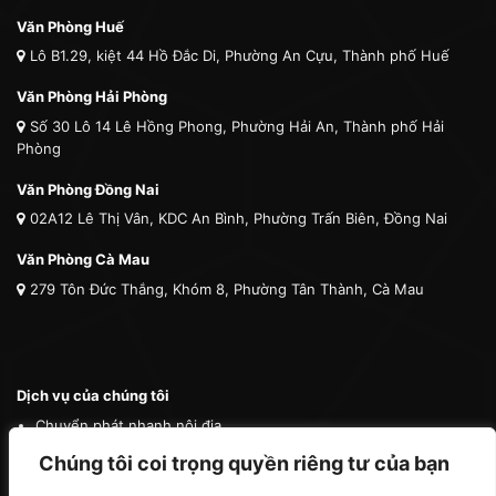
Văn Phòng Huế
Lô B1.29, kiệt 44 Hồ Đắc Di, Phường An Cựu, Thành phố Huế
Văn Phòng Hải Phòng
Số 30 Lô 14 Lê Hồng Phong, Phường Hải An, Thành phố Hải
Phòng
Văn Phòng Đồng Nai
02A12 Lê Thị Vân, KDC An Bình, Phường Trấn Biên, Đồng Nai
Văn Phòng Cà Mau
279 Tôn Đức Thắng, Khóm 8, Phường Tân Thành, Cà Mau
Dịch vụ của chúng tôi
Chuyển phát nhanh nội địa
Chuyển phát nhanh quốc tế
Chúng tôi coi trọng quyền riêng tư của bạn
Vận tải quốc tế