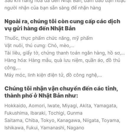
Sau khi hàng hóa đã đến Nhật Bản, đảm bảo bạn hoặc
người nhận của bạn sẵn sàng để nhận hàng
Ngoài ra, chúng tôi còn cung cấp các dịch
vụ gửi hàng đến Nhật Bản
Thuốc, thực phẩm chức năng, mỹ phẩm
Vật nuôi, thú cưng: Chó, mèo,…
Tài liêu, giấy tờ, chứng thanh toán ngân hàng, hồ sơ,…
Hàng hóa: Hàng mẫu, quà lưu niệm, quần áo, đồ thủ
công,…
Máy móc, linh kiện điện tử, đồ công nghệ,…
Chúng tôi nhận vận chuyển đến các tỉnh,
thành phố ở Nhật Bản như:
Hokkaido, Aomori, Iwate, Miyagi, Akita, Yamagata,
Fukushima, Ibaraki, Tochigi, Gunma
Saitama, Chiba, Tokyo, Kanagawa, Niigata, Toyama,
Ishikawa, Fukui, Yamanashi, Nagano