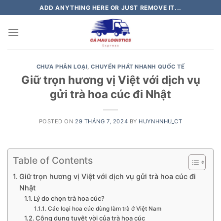
Skip
ADD ANYTHING HERE OR JUST REMOVE IT...
to
content
CHƯA PHÂN LOẠI
,
CHUYỂN PHÁT NHANH QUỐC TẾ
Giữ trọn hương vị Việt với dịch vụ
gửi trà hoa cúc đi Nhật
POSTED ON
29 THÁNG 7, 2024
BY
HUYNHNHU_CT
Table of Contents
Giữ trọn hương vị Việt với dịch vụ gửi trà hoa cúc đi
Nhật
Lý do chọn trà hoa cúc?
Các loại hoa cúc dùng làm trà ở Việt Nam
Công dụng tuyệt vời của trà hoa cúc