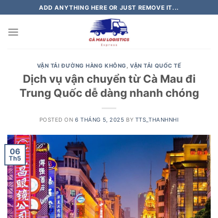
Skip
ADD ANYTHING HERE OR JUST REMOVE IT...
to
content
VẬN TẢI ĐƯỜNG HÀNG KHÔNG
,
VẬN TẢI QUỐC TẾ
Dịch vụ vận chuyển từ Cà Mau đi
Trung Quốc dễ dàng nhanh chóng
POSTED ON
6 THÁNG 5, 2025
BY
TTS_THANHNHI
06
Th5