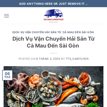
Skip
ADD ANYTHING HERE OR JUST REMOVE IT...
to
content
DỊCH VỤ VẬN CHUYỂN HẢI SẢN TỪ CÀ MAU ĐẾN SÀI GÒN
Dịch Vụ Vận Chuyển Hải Sản Từ
Cà Mau Đến Sài Gòn
POSTED ON
6 THÁNG 3, 2025
BY
TTS_CAMTUYEN
06
Th3