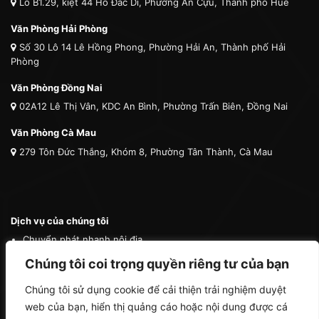
Lô B1.29, kiệt 44 Hồ Đắc Di, Phường An Cựu, Thành phố Huế
Văn Phòng Hải Phòng
Số 30 Lô 14 Lê Hồng Phong, Phường Hải An, Thành phố Hải
Phòng
Văn Phòng Đồng Nai
02A12 Lê Thị Vân, KDC An Bình, Phường Trấn Biên, Đồng Nai
Văn Phòng Cà Mau
279 Tôn Đức Thắng, Khóm 8, Phường Tân Thành, Cà Mau
Dịch vụ của chúng tôi
Chuyển phát nhanh nội địa
Chuyển phát nhanh quốc tế
Chúng tôi coi trọng quyền riêng tư của bạn
Vận tải quốc tế
Chúng tôi sử dụng cookie để cải thiện trải nghiệm duyệt
Vận chuyển thú cưng
web của bạn, hiển thị quảng cáo hoặc nội dung được cá
Mua hộ hàng nước ngoài