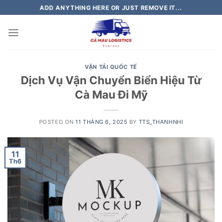
Skip
ADD ANYTHING HERE OR JUST REMOVE IT...
to
content
VẬN TẢI QUỐC TẾ
Dịch Vụ Vận Chuyển Biển Hiệu Từ
Cà Mau Đi Mỹ
POSTED ON
11 THÁNG 6, 2025
BY
TTS_THANHNHI
11
Th6