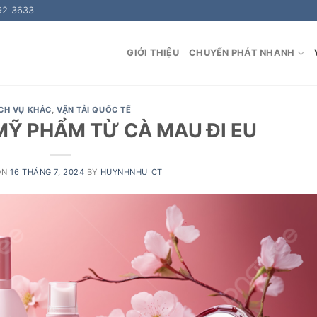
92 3633
GIỚI THIỆU
CHUYỂN PHÁT NHANH
CH VỤ KHÁC
,
VẬN TẢI QUỐC TẾ
MỸ PHẨM TỪ CÀ MAU ĐI EU
ON
16 THÁNG 7, 2024
BY
HUYNHNHU_CT